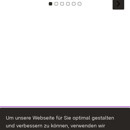
Zu Kachel: 0
Zu Kachel: 1
Zu Kachel: 2
Zu Kachel: 3
Zu Kachel: 4
Zu Kachel: 5
Um unsere Webseite für Sie optimal gestalten
und verbessern zu können, verwenden wir